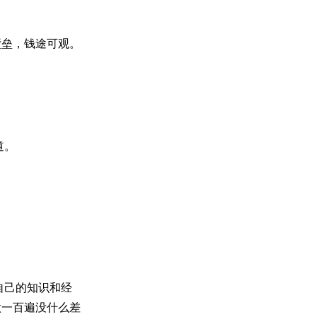
壁垒，钱途可观。
道。
自己的知识和经
做一百遍没什么差