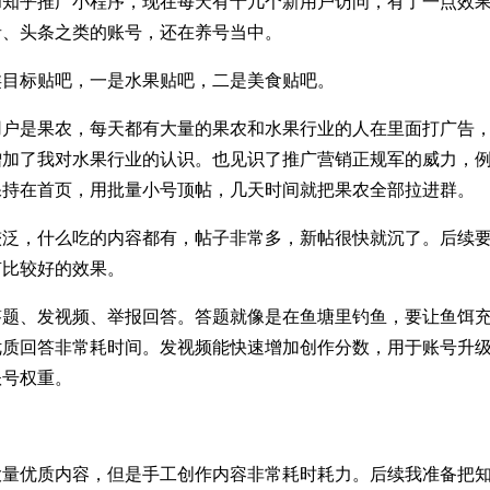
知乎推广小程序，现在每天有十几个新用户访问，有了一点效果
音、头条之类的账号，还在养号当中。
类目标贴吧，一是水果贴吧，二是美食贴吧。
用户是果农，每天都有大量的果农和水果行业的人在里面打广告
增加了我对水果行业的认识。也见识了推广营销正规军的威力，
保持在首页，用批量小号顶帖，几天时间就把果农全部拉进群。
较泛，什么吃的内容都有，帖子非常多，新帖很快就沉了。后续
有比较好的效果。
答题、发视频、举报回答。答题就像是在鱼塘里钓鱼，要让鱼饵
优质回答非常耗时间。发视频能快速增加创作分数，用于账号升
账号权重。
大量优质内容，但是手工创作内容非常耗时耗力。后续我准备把